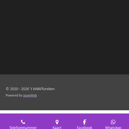
e
l
r
e
n
e
n
© 2020 - 2026 't kWAFfureken
Powered by
JouwWeb
Telefoonnummer
Kaart
Facebook
WhatsApp