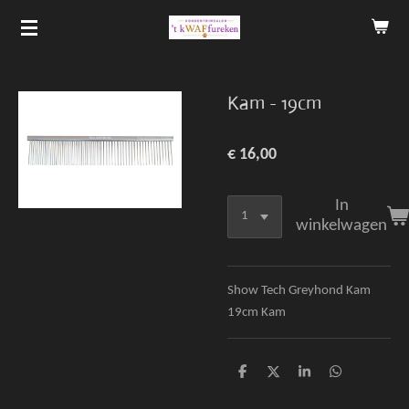
Ga
direct
naar
de
Kam - 19cm
hoofdinhoud
€ 16,00
In
winkelwagen
Show Tech Greyhond Kam
19cm Kam
D
D
S
D
e
e
h
e
l
e
a
l