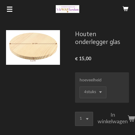
Ga
direct
naar
de
Houten
hoofdinhoud
onderlegger glas
€ 15,00
hoeveelheid
In
winkelwagen