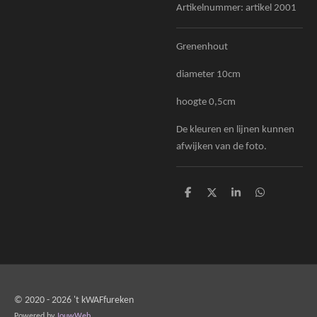
Artikelnummer:
artikel 2001
Grenenhout
diameter 10cm
hoogte 0,5cm
De kleuren en lijnen kunnen
afwijken van de foto.
D
D
S
D
e
e
h
e
l
e
a
l
e
l
r
e
n
e
n
© 2020 - 2026 't kWAFfureken
Powered by
JouwWeb